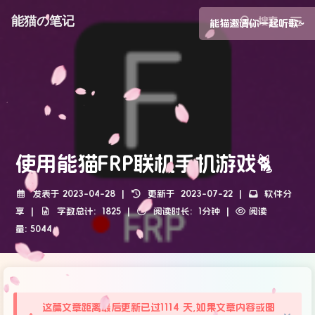
能猫の笔记
能猫邀请你一起听歌~
使用能猫FRP联机手机游戏🐈
发表于
2023-04-28
|
更新于
2023-07-22
|
软件分
享
|
字数总计:
1825
|
阅读时长:
1分钟
|
阅读
量:
5044
这篇文章距离最后更新已过1114 天,如果文章内容或图