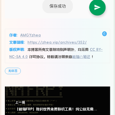
作者:
AMGYzhea
文章链接:
https://zhea.vip/archives/352/
版权声明:
本博客所有文章除特别声明外，均采用
CC BY-
NC-SA 4.0
许可协议。转载请注明来自
能猫の笔记
！
无标签
上一篇
【能猫FRP】我的世界免费联机工具！纯公益无需注册开箱即用